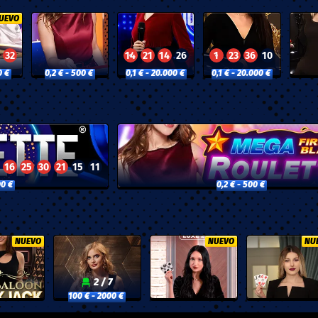
UEVO
Gates of Olympus Roulette
Mega Fire Blaze Roulette Live
Mega Roulette
Gold Saloon VIP Speed Roulette
32
14
21
14
26
1
23
36
10
0 € 
0,2 €
 - 500 € 
0,1 €
 - 20.000 € 
0,1 €
 - 20.000 € 
25
5
7
36
17
25
29
30
16
14
16
25
30
21
12
25
26
34
6
15
11
3
23
4
6
8
4
Mega Fire Blaze Roulette Live
3
18
9
7
10
5
29
15
9
16
25
30
21
15
11
00 € 
0,2 €
 - 500 € 
NUEVO
NUEVO
NU
n Blackjack
Deutsches Blackjack
Luxe Blackjack 2
VIP Blackjack 1
2 / 7
100 €
 - 2000 € 