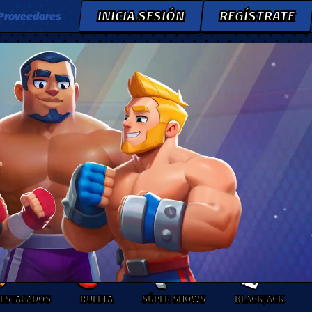
INICIA SESIÓN
REGÍSTRATE
 Proveedores
DESTACADOS
RULETA
SÚPER SHOWS
BLACKJACK