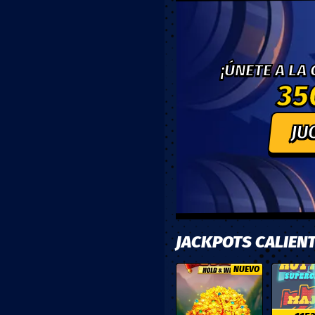
¡ÚNETE A LA
35
JU
JACKPOTS CALIEN
NUEVO
Bonsai Gold Hold & Win