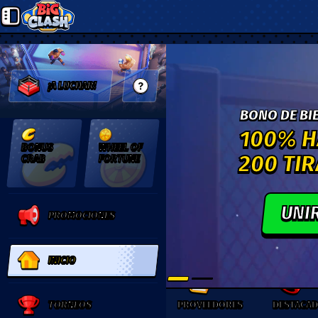
¡A LUCHAR!
BONO DE BI
100%
H
BONO DE BIEN
BONUS
WHEEL OF
200 TI
100%
H
CRAB
FORTUNE
UNI
UNI
PROMOCIONES
INICIO
TORNEOS
PROVEEDORES
DESTACA