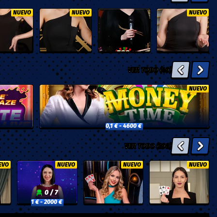
NUEVO
NUEVO
NUEVO
Gold Saloon Roulette
Spanish Roulette
Vegas Roulette 500x
Gold Roulette
VER TODO (49)
NUEVO
Money Time
0,1 €
 - 4600 € 
VER TODO (298)
EVO
NUEVO
NUEVO
NUEVO
Mega Fire Blaze Blackjack
Gravity Blackjack
VIP Blackjack 5
0 / 7
1 €
 - 2000 € 