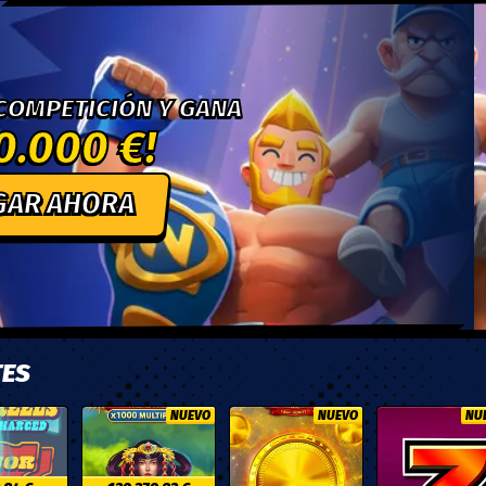
 COMPETICIÓN Y GANA
0.000 €!
GAR AHORA
TES
NUEVO
NUEVO
NU
777 Hot Reels: Supercharged
Amaterasu's Treasures x1000
36 Coins Grand Gold Edition