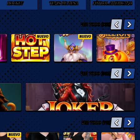
HOCKEY
TENIS DE MESA
FÚTBOL AMERICANO
VER TODO (955)
NUEVO
NUEVO
Joker Streak XL: Hold and Win
Hot Step
Gemhalla Xtreme
Piggy Billion
VER TODO (662)
Joker Heist
VER TODO (113)
NUEVO
Gold Saloon Roulette
Vegas Roulette 500x
Dynamic Roulette 120x
Sweet Bonanza Candyland