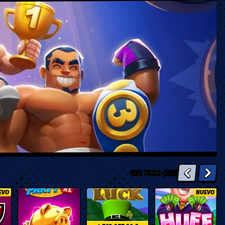
VER TODO (355)
EVO
NUEVO
Cash Connection Sizzling Hot
Piggy Party XL
Leprechaun's Luck
Huff n' Wolf