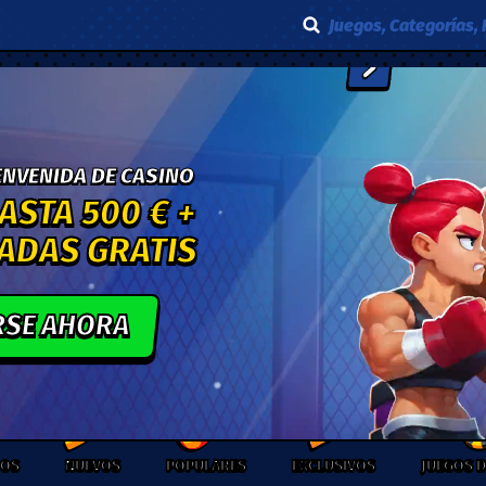
Juegos, Categorías,
ENVENIDA DE CASINO
ASTA
500 €
+
VENIDA PARA DEPORTES
RADAS GRATIS
ASTA
100 €
RSE AHORA
RSE AHORA
DOS
NUEVOS
POPULARES
EXCLUSIVOS
JUEGOS 