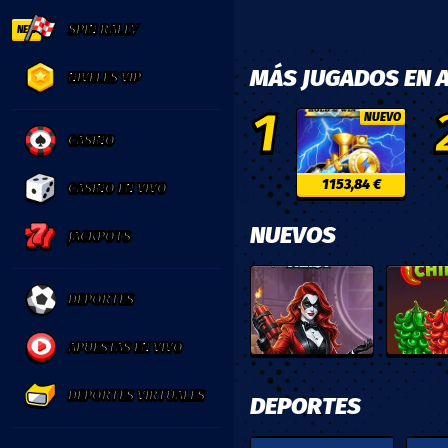
SPIN RALLY
NEW
MÁS JUGADOS EN 
NIVELES VIP
1
NUEVO
Thunderline Express: Hold & Win
CASINO
1153,84 €
CASINO EN VIVO
NUEVOS
JACKPOTS
Joker Heist
3 Fuego Chi
DEPORTES
APUESTAS EN VIVO
DEPORTES VIRTUALES
DEPORTES