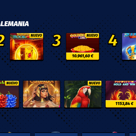
ALEMANIA
2
3
4
NUEVO
NUEVO
Cash Connection Golden Book of Ra
40 Power Hot Triple Boost Golden Coins Link
Royal St
10.961,60 €
NUEVO
NUEVO
llies
The Age of Cleopatra
Mighty Hot: Amazonia
1153,84 €