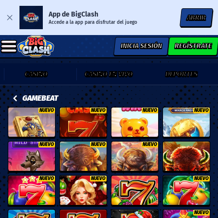
App de BigClash
ABRIR
Accede a la app para disfrutar del juego
INICIA SESIÓN
REGÍSTRATE
CASINO
CASINO EN VIVO
DEPORTES
GAMEBEAT
NUEVO
NUEVO
NUEVO
NUEVO
Book of Khonsu
Hell Cash
Sugar Wins
Thor Power: Whack & Win
NUEVO
NUEVO
NUEVO
Wolf of Wild Street
Buffalo Dale: GrandWays
Buffalo Gold Canyon
Buffalo Trail
NUEVO
NUEVO
NUEVO
Fortune 27 Ways
Fortune Christmas Wild
Fortune Five
Fortune Five 20 Lines
NUEVO
Fortune Five Double
Fortune Three
Fortune Three Xmas
Fortune Wild