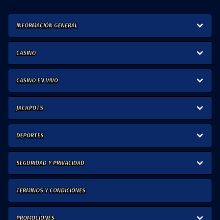
INFORMACIÓN GENERAL
CASINO
CASINO EN VIVO
JACKPOTS
DEPORTES
SEGURIDAD Y PRIVACIDAD
TÉRMINOS Y CONDICIONES
PROMOCIONES