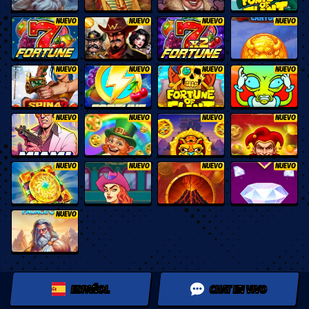
NUEVO
NUEVO
NUEVO
NUEVO
Fortune Five Xmas
Clint Westwild: Jingleguns
Fortune Five Xmas Double
Buffalo Christmas Canyon
NUEVO
NUEVO
NUEVO
NUEVO
Spin 4 Dead 2: Christmastown
Fortune Power: Hold & Win
Fortune of Flint: Back for Gold
Sticky Wild: Farm 51
NUEVO
NUEVO
NUEVO
NUEVO
Miami Wild Jack
Lucky Patrick Coins: Hold & Win
Aztec Multipliers
Joker Royal Coins: Hold&Win
NUEVO
NUEVO
NUEVO
NUEVO
Book Of Ancients
Train Raiders: Hold & Win
Volcano Golden Coins
3 Royal Diamonds
NUEVO
Zeus Palace Coins
ESPAÑOL
CHAT EN VIVO