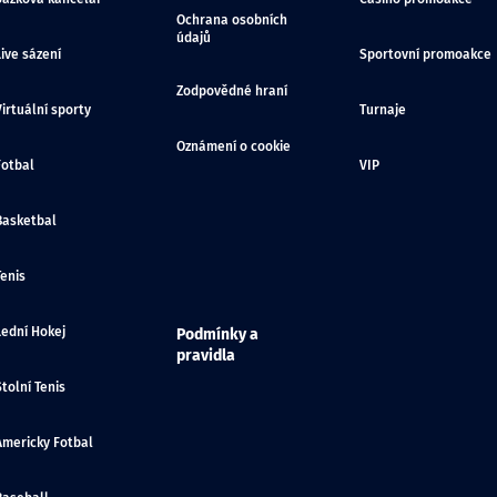
Ochrana osobních
údajů
Live sázení
Sportovní promoakce
Zodpovědné hraní
Virtuální sporty
Turnaje
Oznámení o cookie
Fotbal
VIP
Basketbal
Tenis
Lední Hokej
Podmínky a
pravidla
Stolní Tenis
Americky Fotbal