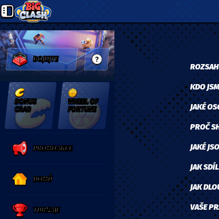
BOJUJTE
ROZSAH
KDO JS
BONUS
WHEEL OF
JAKÉ O
CRAB
FORTUNE
PROČ S
JAKÉ JS
PROMOAKCE
JAK SDÍ
DOMŮ
JAK DLO
VAŠE P
TURNAJE