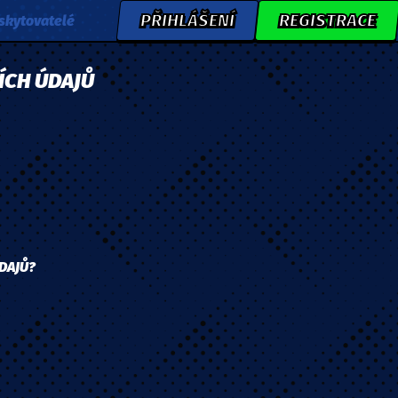
PŘIHLÁŠENÍ
REGISTRACE
oskytovatelé
ÍCH ÚDAJŮ
DAJŮ?