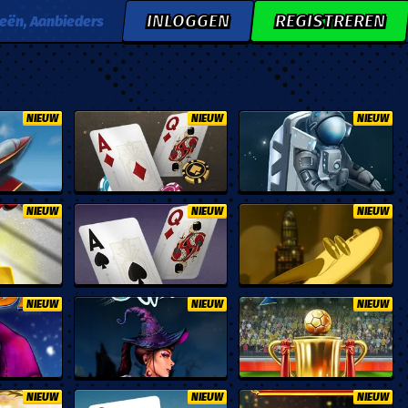
INLOGGEN
REGISTREREN
ieën, Aanbieders
NIEUW
NIEUW
NIEUW
BlackJack MultiHand
To Mars and Beyond
NIEUW
NIEUW
NIEUW
Blackjack Multihand VIP
Skyliner
NIEUW
NIEUW
NIEUW
Stormy Witch
Penalty Champion
NIEUW
NIEUW
NIEUW
Blackjack Bonus Wheel 1000
Lucky Yuanbao