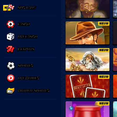
SPIN RALLY
NEW
NIEUW
CASINO
Luke E. Chance and the Book of Luck
Co
LIVE CASINO
JACKPOTS
NIEUW
Raging Zeus Mines
Wi
SPORTEN
NIEUW
LIVE WEDDEN
Baccarat
Su
VIRTUELE SPORTEN
NIEUW
RAMPAGE!
Pa