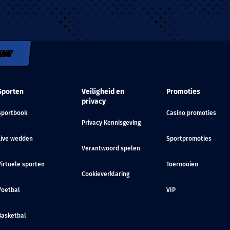
CHAT
Sporten
Veiligheid en
Promoties
privacy
Sportbook
Casino promoties
Privacy Kennisgeving
Live wedden
Sportpromoties
Verantwoord spelen
Virtuele sporten
Toernooien
Cookieverklaring
Voetbal
VIP
Basketbal