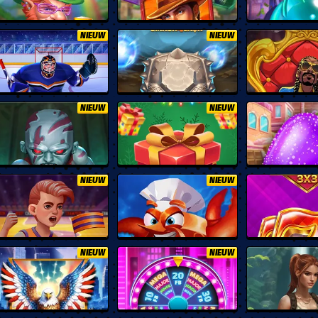
NIEUW
NIEUW
ootout Champion
Gems Rampage
Snoop's High Roll
NIEUW
NIEUW
es of Hellfire
Xmas Unwrapped
Bonbon Bonanza
NIEUW
NIEUW
op Champion
Lobster Hotpot 2 Even Hotter
9 Hot Fruits Stick
NIEUW
NIEUW
eedom Eagle
Plinko 5000