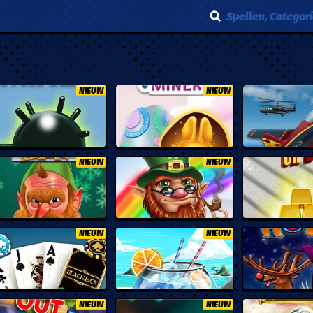
Spellen, Categor
NIEUW
NIEUW
in Miner
Sweet Miner
Jet Lucky 2
NIEUW
NIEUW
gry Elf Christmas Miner
Lucky O'Miner
Bank or Bust
NIEUW
NIEUW
ackjack MultiHand 21+3
Tikiz N Juice
Ho Ho HODL
NIEUW
NIEUW
X or OUT!
Plinko
Raging Zeus