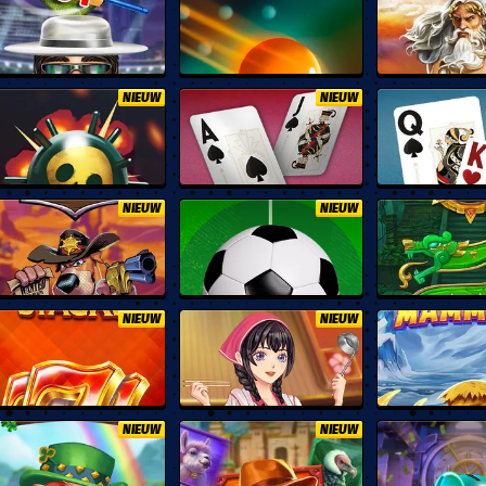
NIEUW
NIEUW
in Miner 2
Blackjack MultiHand Perfect Pairs
Blackjack Bonus 
NIEUW
NIEUW
ld Woof
Plinkgoal
Aztec Bonus Pot
NIEUW
NIEUW
per Hot Stacks
Ramen Puzzle
Mighty Mammoth
NIEUW
NIEUW
ddy's Payouts
Luke E. Chance and the Inca Sun God
Piggy Smash