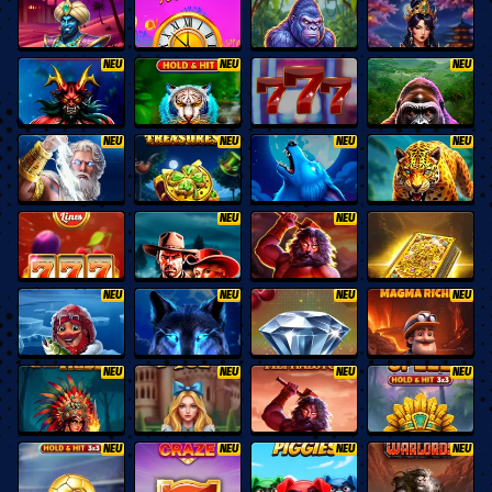
NEU
NEU
NEU
Kami Reign
Majestic Claws - Hold & Hit
Penny Fruits Xtreme
Gorilla Fury - Hold & Hit
NEU
NEU
NEU
NEU
Zeus Unchained - Hold & Hit
Book Of Irish Treasures 2
Midnight Pack - Hold & Hit
Majestic Jaguar
NEU
NEU
Fruits Collection 10 Lines
Outlaw’s Redemption - Showdown
Wrath Of Hephaestus
Book Of Tribes Extreme
NEU
NEU
NEU
NEU
Trout's Treasure - Subzero Spins
Night Wolf - Hold & Hit
Savage Fruits Strike
Super Miner - Magma Riches
NEU
NEU
NEU
NEU
Queen Of The Tribes
Story Of Alice 2
1 Reel - Wrath Of Hephaestus
Aztec Spell - Hold & Hit 3x3
NEU
NEU
NEU
NEU
Kickoff Kings - Hold & Hit 3x3
81 Fruits Craze
3 Hero Piggies
Book Of Immortal Warlords