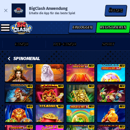
BigClash Anwendung
ÖFFNEN
Erhalte die App für das beste Spiel
EINLOGGEN
REGISTRIEREN
CASINO
LIVE-CASINO
SPORT
SPINOMENAL
NEU
NEU
NEU
Story Of Amaterasu
Majestic King
Volcano Power - Hold & Hit 3x3
Coin Freeze - Hold & Hit 3x3
NEU
NEU
NEU
NEU
Baba Yaga Tales 2
Majestic Joker
Book Of Medusa
3 Magical Genies
NEU
NEU
NEU
NEU
3 Fortune Mummies
3 Irish Treasures
Celtic Coins - Hold & Hit 3x3
The North Star Express - Hold & Hit 3x3
NEU
NEU
NEU
NEU
Magical Genie Hold Hit 3x3
New Year's Eve Fortune 2
Gorilla Blast - Hold & Hit 3x3
Queen Of The Shogun