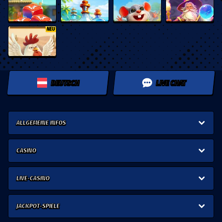
NEU
Chicken Ways
DEUTSCH
LIVE CHAT
ALLGEMEINE INFOS
CASINO
LIVE-CASINO
JACKPOT-SPIELE