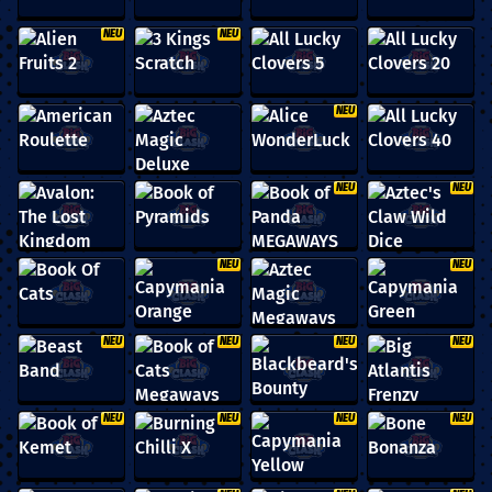
NEU
NEU
Alien Fruits 2
3 Kings Scratch
All Lucky Clovers 5
All Lucky Clovers 20
NEU
American Roulette
Aztec Magic Deluxe
Alice WonderLuck
All Lucky Clovers 40
NEU
NEU
Avalon: The Lost Kingdom
Book of Pyramids
Book of Panda MEGAWAYS
Aztec's Claw Wild Dice
NEU
NEU
Book Of Cats
Capymania Orange
Aztec Magic Megaways
Capymania Green
NEU
NEU
NEU
NEU
Beast Band
Book of Cats Megaways
Blackbeard's Bounty
Big Atlantis Frenzy
NEU
NEU
NEU
NEU
Book of Kemet
Burning Chilli X
Capymania Yellow
Bone Bonanza