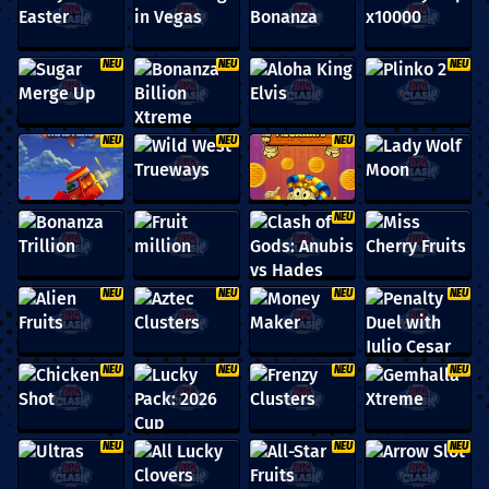
NEU
NEU
NEU
Sugar Merge Up
Bonanza Billion Xtreme
Aloha King Elvis
Plinko 2
NEU
NEU
NEU
Aviamasters
Wild West Trueways
Magic Mummy Megaways
Lady Wolf Moon
NEU
Bonanza Trillion
Fruit million
Clash of Gods: Anubis vs Hades
Miss Cherry Fruits
NEU
NEU
NEU
NEU
Alien Fruits
Aztec Clusters
Money Maker
Penalty Duel with Julio Cesar
NEU
NEU
NEU
NEU
Chicken Shot
Lucky Pack: 2026 Cup
Frenzy Clusters
Gemhalla Xtreme
NEU
NEU
NEU
Ultras
All Lucky Clovers
All-Star Fruits
Arrow Slot