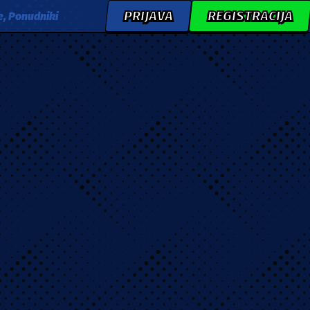
PRIJAVA
REGISTRACIJA
e, Ponudniki