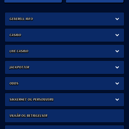
GENERELL INFO
CASINO
LIVE CASINO
JACKPOTTER
ODDS
SIKKERHET OG PERSONVERN
VILKÅR OG BETINGELSER