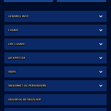
GENERELL INFO
CASINO
LIVE CASINO
JACKPOTTER
ODDS
SIKKERHET OG PERSONVERN
VILKÅR OG BETINGELSER