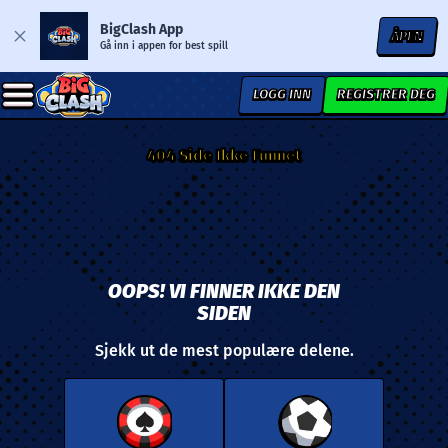
BigClash App
ÅPEN
Gå inn i appen for best spill
LOGG INN
REGISTRER DEG
404 Side Ikke Funnet
OOPS! VI FINNER IKKE DEN
SIDEN
Sjekk ut de mest populære delene.