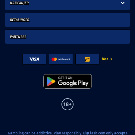
KAMPANJER
BETALINGER
PARTNERE
Mer
Gambling can be addictive. Play responsibly. BigClash.com only accepts