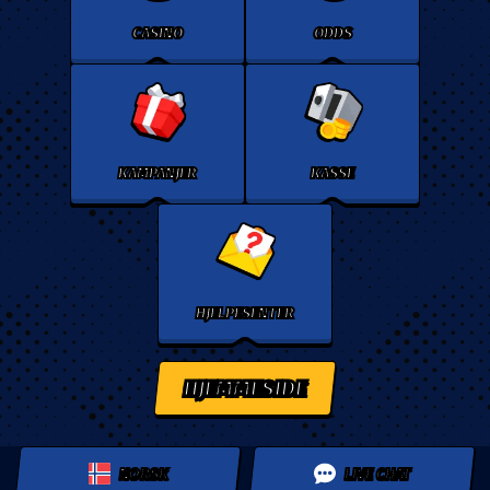
CASINO
ODDS
KAMPANJER
KASSE
HJELPESENTER
HJEMMESIDE
NORSK
LIVE CHAT