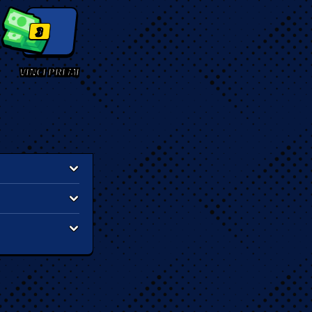
3
VINCI PREMI