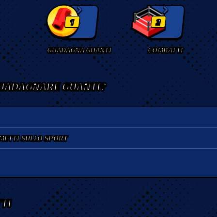
1
2
GUADAGNA GUANTI
COMBATTI
UADAGNARE GUANTI?
MMETTI SULLO SPORT
TI