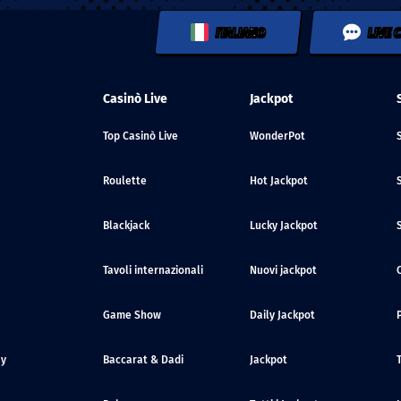
ITALIANO
LIVE 
Casinò Live
Jackpot
Top Casinò Live
WonderPot
Roulette
Hot Jackpot
Blackjack
Lucky Jackpot
Tavoli internazionali
Nuovi jackpot
Game Show
Daily Jackpot
uy
Baccarat & Dadi
Jackpot