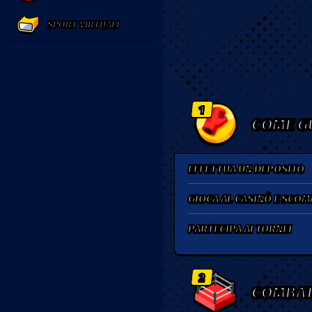
SPORT VIRTUALI
1
COME G
EFFETTUA UN DEPOSITO
GIOCA AL CASINÒ E SCO
PARTECIPA AI TORNEI
2
COMBAT