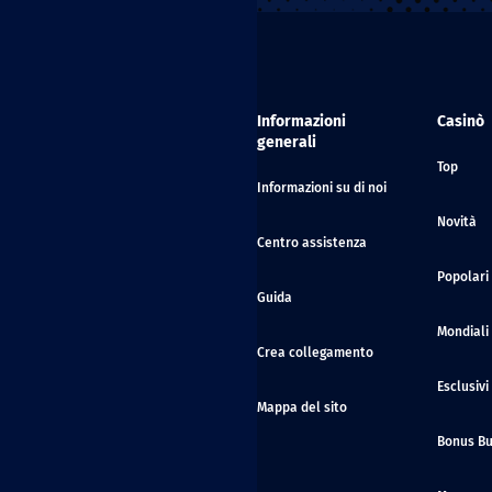
Informazioni
Casinò
generali
Top
Informazioni su di noi
Novità
Centro assistenza
Popolari
Guida
Mondiali
Crea collegamento
Esclusivi
Mappa del sito
Bonus B