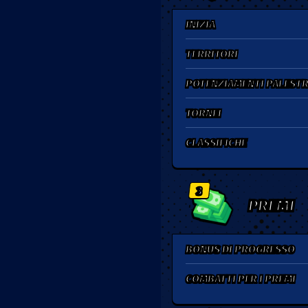
INIZIA
TERRITORI
POTENZIAMENTI PALEST
TORNEI
CLASSIFICHE
3
PREMI
BONUS DI PROGRESSO
COMBATTI PER I PREMI