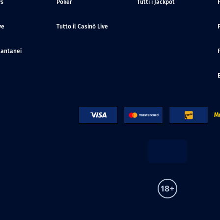
ys
Poker
Tutti i Jackpot
ve
Tutto il Casinò Live
stantanei
Mo