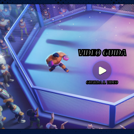
VIDEO GUIDA
GUARDA IL VIDEO