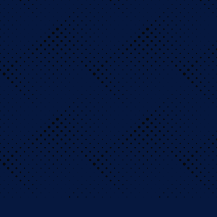
στο BigClash