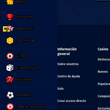
INICIO
TORNEOS
SPIN RALLY
NEW
NIVELES VIP
Información
Casino
general
CASINO
Destaca
Sobre nosotros
CASINO EN VIVO
Nuevos
Centro de Ayuda
JACKPOTS
Popular
Guía
DEPORTES
Campeon
Crear acceso directo
APUESTAS EN VIVO
Exclusiv