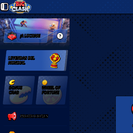
¡A LUCHAR!
LEYENDAS DEL
MUNDIAL
BONUS
WHEEL OF
CRAB
FORTUNE
PROMOCIONES