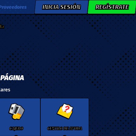
INICIA SESIÓN
REGÍSTRATE
 Proveedores
da
 PÁGINA
lares
CAJERO
CENTRO DE AYUDA