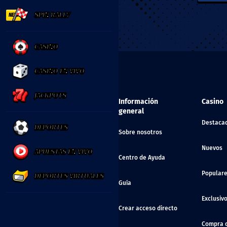
SPIN RALLY
NEW
CASINO
CASINO EN VIVO
JACKPOTS
Información
Casino
general
Destaca
DEPORTES
Sobre nosotros
Nuevos
APUESTAS EN VIVO
Centro de Ayuda
Popular
DEPORTES VIRTUALES
Guía
Exclusiv
Crear acceso directo
Compra 