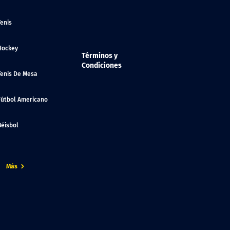
Tenis
Hockey
Términos y
Condiciones
Tenis De Mesa
Fútbol Americano
Béisbol
Más