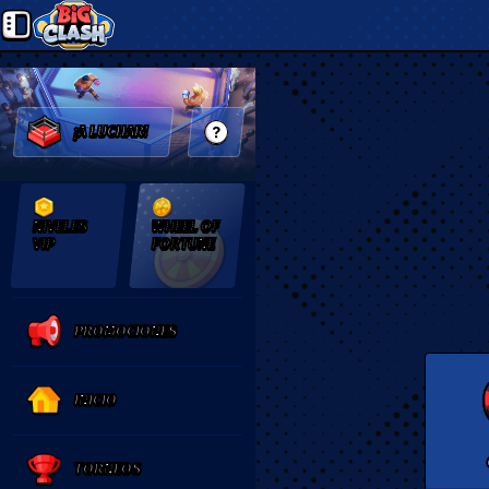
¡A LUCHAR!
NIVELES
WHEEL OF
VIP
FORTUNE
PROMOCIONES
INICIO
TORNEOS