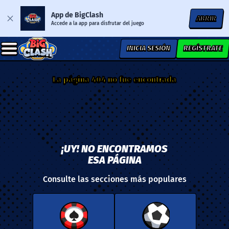
App de BigClash
ABRIR
Accede a la app para disfrutar del juego
INICIA SESIÓN
REGÍSTRATE
La página 404 no fue encontrada
¡UY! NO ENCONTRAMOS
ESA PÁGINA
Consulte las secciones más populares