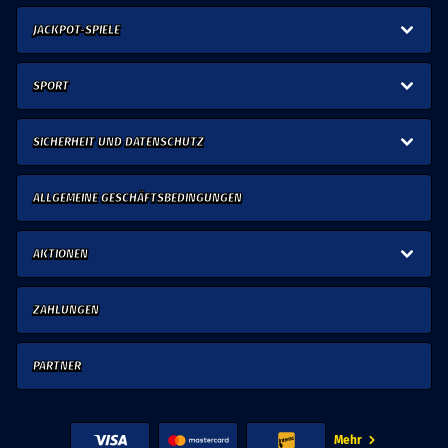
JACKPOT-SPIELE
SPORT
SICHERHEIT UND DATENSCHUTZ
ALLGEMEINE GESCHÄFTSBEDINGUNGEN
AKTIONEN
ZAHLUNGEN
PARTNER
Mehr