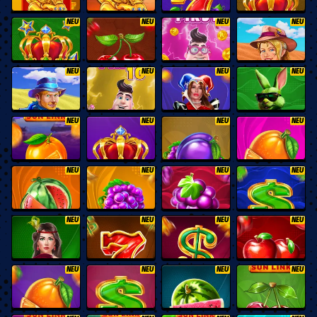
NEU
NEU
NEU
NEU
Noble Fate 10
Noble Fate 20
Mr. First
Lost in Giza 20
NEU
NEU
NEU
NEU
Lost in Giza 40
Mr. First 10
Jester Bags 10
Mr. Money Bunny
NEU
NEU
NEU
NEU
Pome Splash 5 Sun Link
Regal Spins 10
Regal Spins 20
Sevens Heat 5
NEU
NEU
NEU
NEU
Sevens Heat 10
Sevens Heat 20
Scorching Reels 40
Scorching Reels 100
NEU
NEU
NEU
NEU
Redfate 10
Redfate 20
Redfate 40
Red 27
NEU
NEU
NEU
NEU
Regal Spins 40
Regal Spins 100
Redfate 100
Regal Spins 20 Sun Link