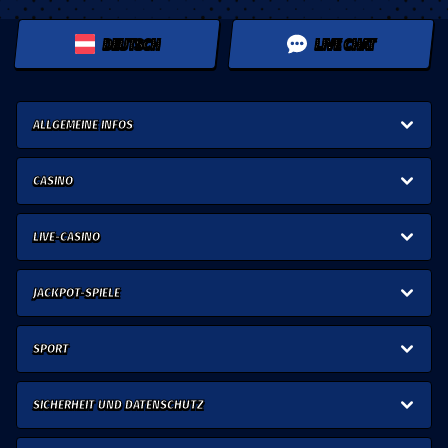
DEUTSCH
LIVE CHAT
ALLGEMEINE INFOS
CASINO
LIVE-CASINO
JACKPOT-SPIELE
SPORT
SICHERHEIT UND DATENSCHUTZ