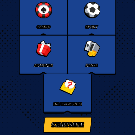
CASINO
SPORT
AKTIONEN
KASSE
HILFEZENTRUM
STARTSEITE