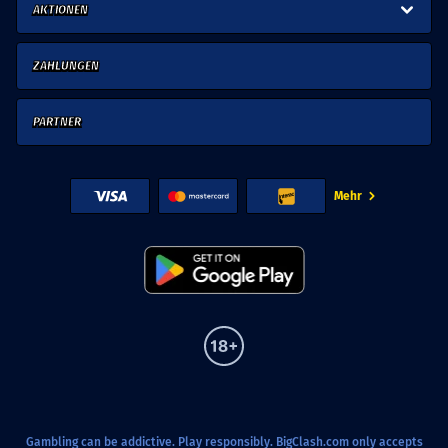
AKTIONEN
ZAHLUNGEN
PARTNER
Mehr
Gambling can be addictive. Play responsibly. BigClash.com only accepts