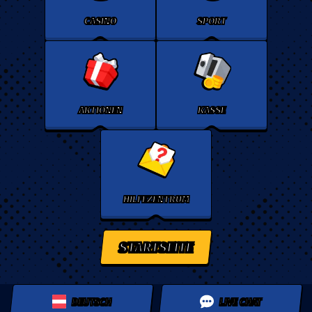
CASINO
SPORT
AKTIONEN
KASSE
HILFEZENTRUM
STARTSEITE
DEUTSCH
LIVE CHAT