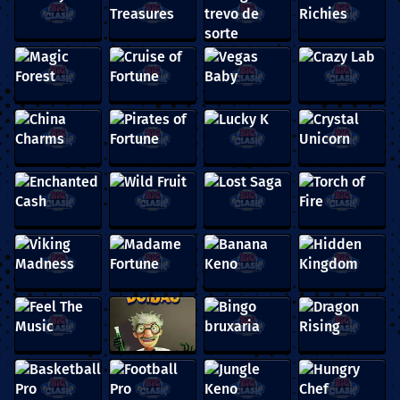
Magic Forest
Cruise of Fortune
Vegas Baby
Crazy Lab
China Charms
Pirates of Fortune
Lucky K
Crystal Unicorn
Enchanted Cash
Wild Fruit
Lost Saga
Torch of Fire
Viking Madness
Madame Fortune
Banana Keno
Hidden Kingdom
Feel The Music
Bingo Cientista Doidao
Bingo bruxaria
Dragon Rising
Basketball Pro
Football Pro
Jungle Keno
Hungry Chef