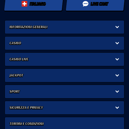
ITALIANO
LIVE CHAT
INFORMAZIONI GENERALI
CASINÒ
CASINÒ LIVE
JACKPOT
SPORT
SICUREZZA E PRIVACY
TERMINI E CONDIZIONI