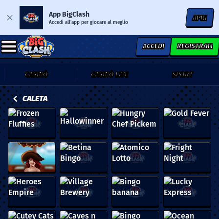
App BigClash
APRI
Accedi all'app per giocare al meglio
ACCEDI
REGISTRATI
CASINÒ
CASINÒ LIVE
SPORT
CALETA
Frozen Fluffies
Hallowinner
Hungry Chef Pickem
Gold Fever
Bingo Pirata
Betina Bingo
Atomico Lotto
Fright Night
Heroes Empire
Village Brewery
Bingo banana
Lucky Express
Cutey Cats
Caves n Treasures
Bingo trevo de sorte
Ocean Richies