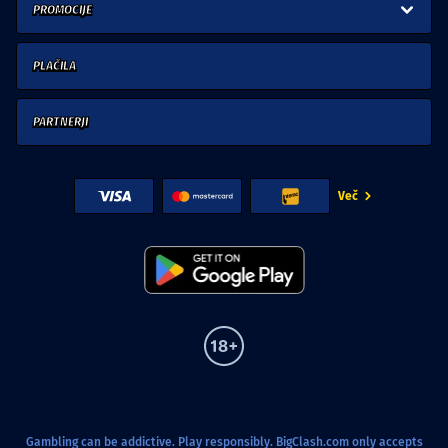
PROMOCIJE
PLAČILA
PARTNERJI
Več
Gambling can be addictive. Play responsibly. BigClash.com only accepts