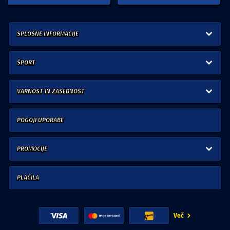
SPLOŠNE INFORMACIJE
ŠPORT
VARNOST IN ZASEBNOST
POGOJI UPORABE
PROMOCIJE
PLAČILA
Več