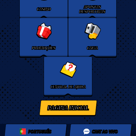
APOSTAS
CASINO
DESPORTIVAS
PROMOÇÕES
CAIXA
CENTRAL DE AJUDA
PAGINA INICIAL
PORTUGUÊS
CHAT AO VIVO