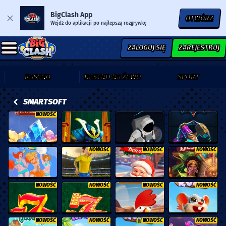
BigClash App
OTWÓRZ
Wejdź do aplikacji po najlepszą rozgrywkę
ZALOGUJ SIĘ
ZAREJESTRUJ
KASYNO
KASYNO NA ŻYWO
SPORT
SMARTSOFT
NOWOŚĆ
Gems Crown Charging Wilds
Samurai
JetX
Vampires
NOWOŚĆ
NOWOŚĆ
NOWOŚĆ
CricketX
Football X
Jingle Bell Bonanza
Wheel of Destiny
NOWOŚĆ
NOWOŚĆ
NOWOŚĆ
NOWOŚĆ
Multi Hot 5 Super Wilds
Multi Hot 5 Deluxe
Chicken Highway
Cheesy Road
NOWOŚĆ
NOWOŚĆ
NOWOŚĆ
NOWOŚĆ
Dice Jungle
Bottle Mania
Cheesy Road Classic
Gates of Merlyn