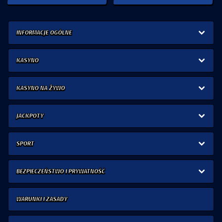
INFORMACJE OGÓLNE
KASYNO
KASYNO NA ŻYWO
JACKPOTY
SPORT
BEZPIECZEŃSTWO I PRYWATNOŚĆ
WARUNKI I ZASADY