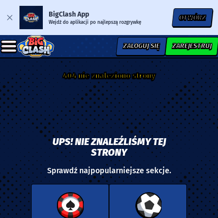
BigClash App
OTWÓRZ
Wejdź do aplikacji po najlepszą rozgrywkę
ZALOGUJ SIĘ
ZAREJESTRUJ
404 nie znaleziono strony
UPS! NIE ZNALEŹLIŚMY TEJ
STRONY
Sprawdź najpopularniejsze sekcje.