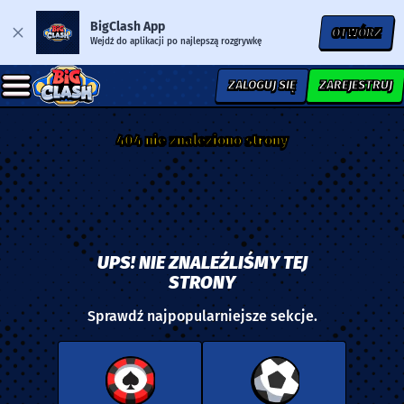
BigClash App
OTWÓRZ
Wejdź do aplikacji po najlepszą rozgrywkę
ZALOGUJ SIĘ
ZAREJESTRUJ
404 nie znaleziono strony
UPS! NIE ZNALEŹLIŚMY TEJ
STRONY
Sprawdź najpopularniejsze sekcje.