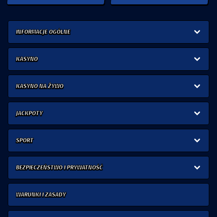
INFORMACJE OGÓLNE
KASYNO
KASYNO NA ŻYWO
JACKPOTY
SPORT
BEZPIECZEŃSTWO I PRYWATNOŚĆ
WARUNKI I ZASADY