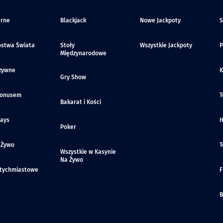
arne
Blackjack
Nowe Jackpoty
S
ostwa Świata
Stoły
Wszystkie Jackpoty
P
Międzynarodowe
zywne
K
Gry Show
Bonusem
T
Bakarat i Kości
ays
H
Poker
 Żywo
T
Wszystkie w Kasynie
Na Żywo
atychmiastowe
F
B