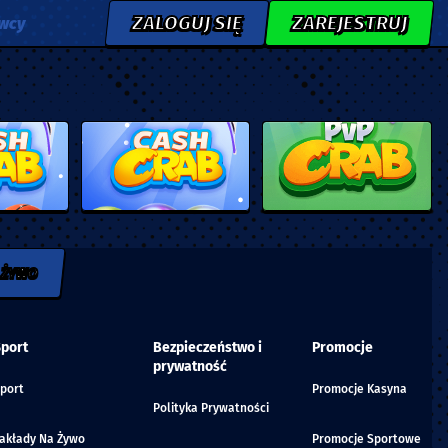
ZALOGUJ SIĘ
ZAREJESTRUJ
awcy
Fancy Faces
CashCrab Football PvP
A ŻYWO
port
Bezpieczeństwo i
Promocje
prywatność
port
Promocje Kasyna
Polityka Prywatności
akłady Na Żywo
Promocje Sportowe