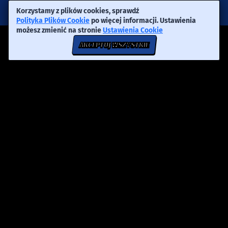
Korzystamy z plików cookies, sprawdź
Polityka Plików Cookie
po więcej informacji. Ustawienia
możesz zmienić na stronie
Ustawienia Cookie
AKCEPTUJ WSZYSTKIE