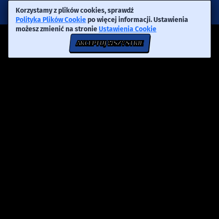
Korzystamy z plików cookies, sprawdź
Polityka Plików Cookie
po więcej informacji. Ustawienia
możesz zmienić na stronie
Ustawienia Cookie
AKCEPTUJ WSZYSTKIE