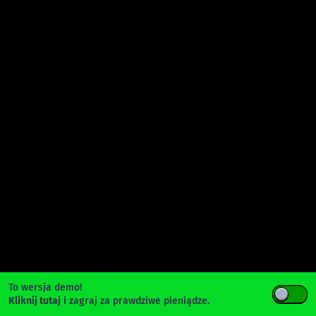
To wersja demo!
Kliknij tutaj
i zagraj za prawdziwe pieniądze.