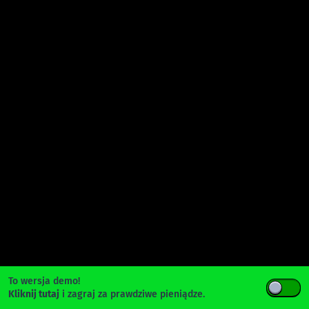
To wersja demo!
Kliknij tutaj
i zagraj za prawdziwe pieniądze.