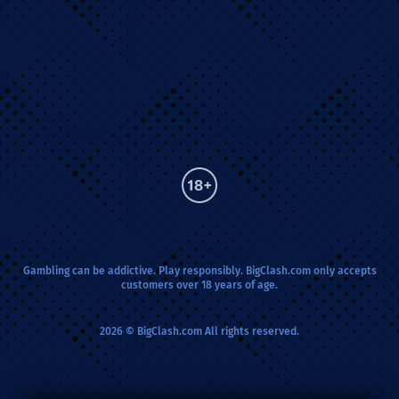
Gambling can be addictive. Play responsibly. BigClash.com only accepts
customers over 18 years of age.
2026 © BigClash.com All rights reserved.