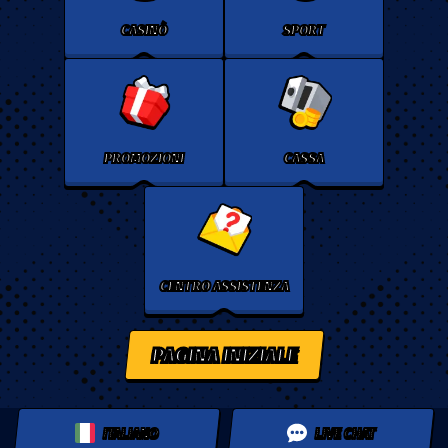
CASINÒ
SPORT
PROMOZIONI
CASSA
CENTRO ASSISTENZA
PAGINA INIZIALE
ITALIANO
LIVE CHAT