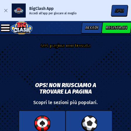
BigClash App
APRI
Accedi all'app per giocare al meglio
ACCEDI
REGISTRATI
404 pagina non trovata
OPS! NON RIUSCIAMO A
TROVARE LA PAGINA
Scopri le sezioni più popolari.