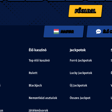
FŐOLDAL
MAGYAR
ÉLŐ 
ó
Élő kaszinó
Jackpotok
Top élő kaszinó
Forró Jackpotok
Rulett
Lucky Jackpotok
ű
Blackjack
Új Jackpotok
Nemzetközi asztalok
Összes Jackpot
uys
Játékműsorok