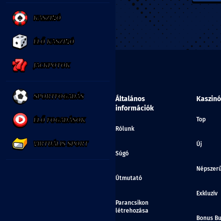
KASZINÓ
ÉLŐ KASZINÓ
JACKPOTOK
SPORTFOGADÁS
Általános
Kaszin
információk
ÉLŐ FOGADÁSOK
Top
Rólunk
VIRTUÁLIS SPORT
Új
Súgó
Népszer
Útmutató
Exkluzív
Parancsikon
létrehozása
Bonus B