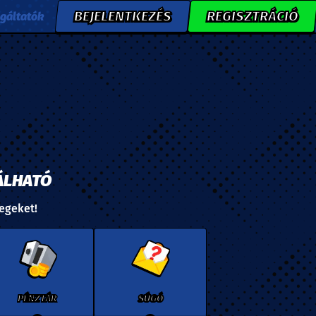
BEJELENTKEZÉS
REGISZTRÁCIÓ
lgáltatók
ÁLHATÓ
egeket!
PÉNZTÁR
SÚGÓ