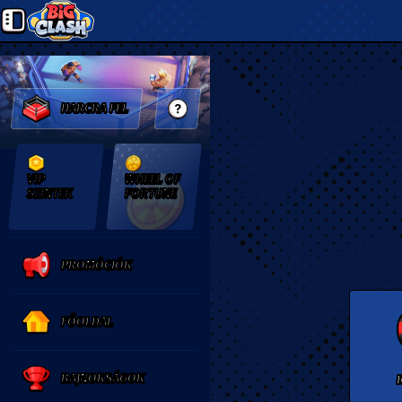
HARCRA FEL
VIP
WHEEL OF
SZINTEK
FORTUNE
PROMÓCIÓK
FŐOLDAL
BAJNOKSÁGOK