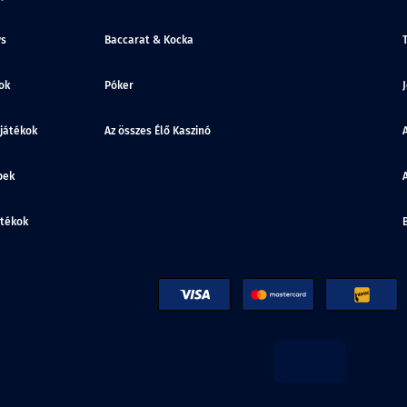
ys
Baccarat & Kocka
kok
Póker
 játékok
Az összes Élő Kaszinó
pek
átékok