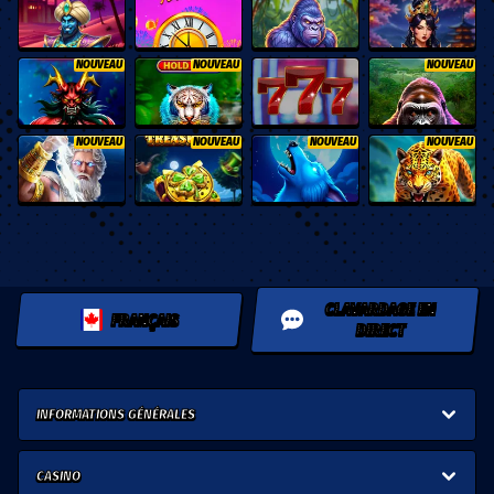
NOUVEAU
NOUVEAU
NOUVEAU
Kami Reign
Majestic Claws - Hold & Hit
Penny Fruits Xtreme
Gorilla Fury - Hold & Hit
NOUVEAU
NOUVEAU
NOUVEAU
NOUVEAU
Zeus Unchained - Hold & Hit
Book Of Irish Treasures 2
Midnight Pack - Hold & Hit
Majestic Jaguar
CLAVARDAGE EN
FRANÇAIS
DIRECT
INFORMATIONS GÉNÉRALES
CASINO