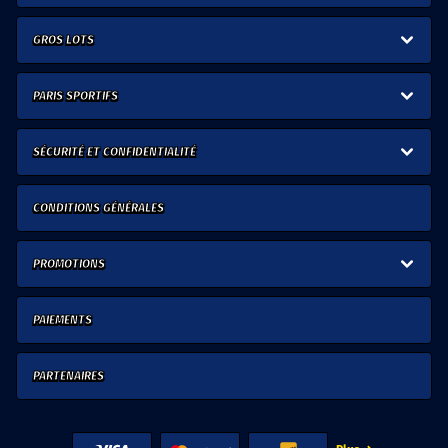
GROS LOTS
PARIS SPORTIFS
SÉCURITÉ ET CONFIDENTIALITÉ
CONDITIONS GÉNÉRALES
PROMOTIONS
PAIEMENTS
PARTENAIRES