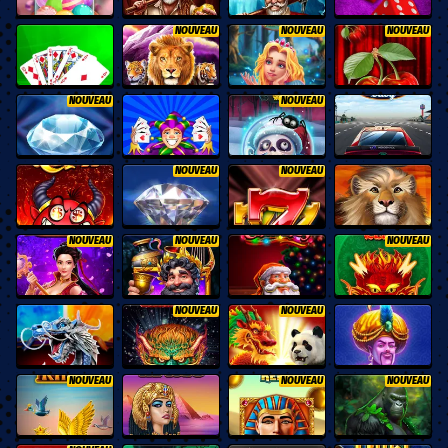
NOUVEAU
NOUVEAU
NOUVEAU
Casino Patience Solitaire
Cat Peak
Charming Hearts
Cherries gone Rich
NOUVEAU
NOUVEAU
Crazy Diamonds
Crazy Jokers
Creepy Christmas
Dega Baby
NOUVEAU
NOUVEAU
Devil's Lock
Diamond Desire
Diamond Desire Deluxe
Diamond Safari
NOUVEAU
NOUVEAU
NOUVEAU
Divine Empress
Divine Wine
Down the Chimney
Dragon Power Keno
NOUVEAU
NOUVEAU
Dragon’s Legacy
Dragon’s Win Multiplier
Dragons vs Pandas
Dreamy Genie
NOUVEAU
NOUVEAU
NOUVEAU
Duck King
Egyptian Magic
Egyptian Magic Keno
Electric Jungle