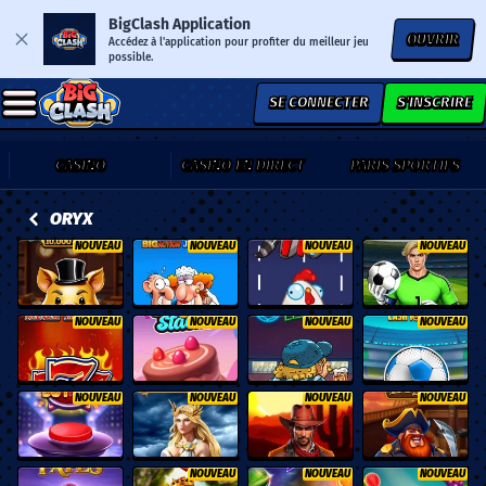
BigClash Application
OUVRIR
Accédez à l'application pour profiter du meilleur jeu
possible.
SE CONNECTER
S'INSCRIRE
CASINO
CASINO EN DIRECT
PARIS SPORTIFS
ORYX
NOUVEAU
NOUVEAU
NOUVEAU
NOUVEAU
Mr. Porky Bankster 10,000 Ways
Wedding Party Big Action Jackpots
Cross it!
Back of the Net
NOUVEAU
NOUVEAU
NOUVEAU
NOUVEAU
Double Mega Hot 7’s
Sugar Stacks
Wild Hour League
Reel Goal Cash Towers
NOUVEAU
NOUVEAU
NOUVEAU
NOUVEAU
Push the Button
Almighty Goddess: ZERA
3 Coin Cowboy
4 The Loot
NOUVEAU
NOUVEAU
NOUVEAU
7 Fates
7 Shields of Fortune
10 Celestial Fruits
40 Hot Diamond Desire