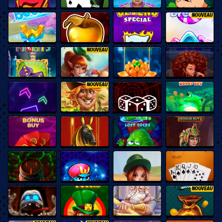
NOUVEAU
Jelly Boom
Fruit Super Nova
Hot Triple Sevens Special
Candy Dreams
NOUVEAU
Vegas Nights
Ellen's Fortune
Talismans of Fortune
Sweet Sugar
NOUVEAU
Lucky Crumbling
Book of Rest
Roll The Dice
The Greatest Catch Bonus Buy
Budai Reels Bonus Buy
Egypt Gods
E.T. Lost Socks
Temple of Dead Bonus Buy
Thimbles
Unlimited Wishes
Patrick's Magic Field
Texas Holdem Bonus
NOUVEAU
Legend of Ra
Irish Reels
Temple of Thunder
Money Minter Bonus Buy