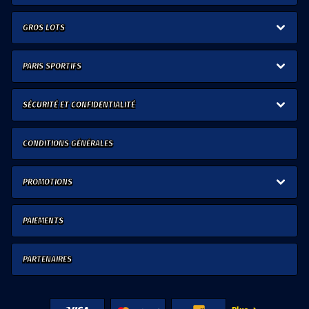
GROS LOTS
PARIS SPORTIFS
SÉCURITÉ ET CONFIDENTIALITÉ
CONDITIONS GÉNÉRALES
PROMOTIONS
PAIEMENTS
PARTENAIRES