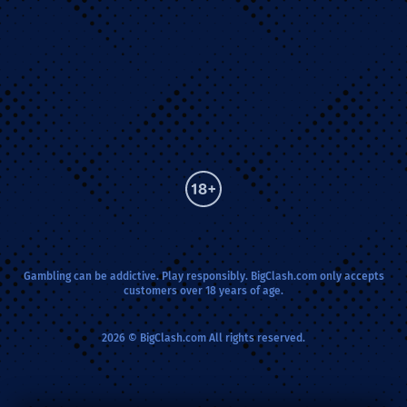
Gambling can be addictive. Play responsibly. BigClash.com only accepts
customers over 18 years of age.
2026 © BigClash.com All rights reserved.