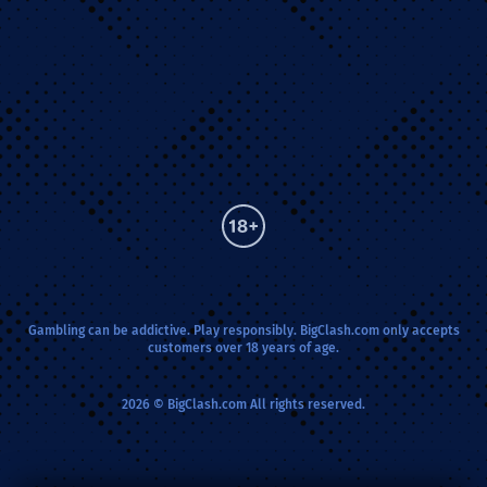
Gambling can be addictive. Play responsibly. BigClash.com only accepts
customers over 18 years of age.
2026 © BigClash.com All rights reserved.