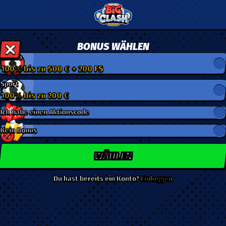
BONUS WÄHLEN
Casino
100% bis zu 500 € + 200 FS
Sport
100% bis zu 200 €
Ich habe einen Aktionscode
Kein Bonus
WÄHLEN
Du hast bereits ein Konto?
Einloggen