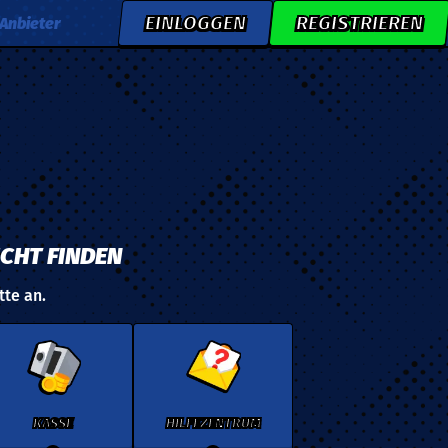
EINLOGGEN
REGISTRIEREN
 Anbieter
ICHT FINDEN
tte an.
KASSE
HILFEZENTRUM