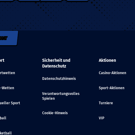
CHAT
ort
Sicherheit und
Aktionen
Datenschutz
rtwetten
Casino-Aktionen
Datenschutzhinweis
e-Wetten
Sport-Aktionen
Verantwortungsvolles
Spielen
tueller Sport
Turniere
Cookie-Hinweis
ball
VIP
ketball