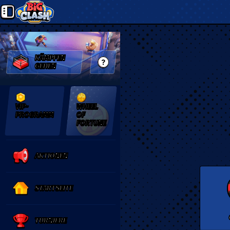
KÄMPFEN
GEHEN
VIP-
WHEEL
PROGRAMM
OF
FORTUNE
AKTIONEN
STARTSEITE
TURNIERE