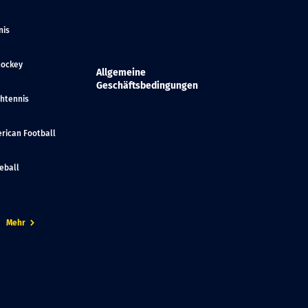
nis
hockey
Allgemeine
Geschäftsbedingungen
chtennis
rican Football
eball
Mehr