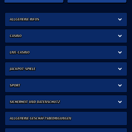
ALLGEMEINE INFOS
CASINO
LIVE-CASINO
JACKPOT-SPIELE
SPORT
SICHERHEIT UND DATENSCHUTZ
ALLGEMEINE GESCHÄFTSBEDINGUNGEN