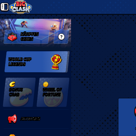
KÄMPFEN
GEHEN
WORLD CUP
LEGENDS
BONUS
WHEEL OF
CRAB
FORTUNE
AKTIONEN