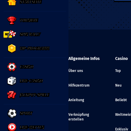
STARTSEITE
TURNIERE
SPIN RALLY
NEW
VIP-PROGRAMM
Allgemeine Infos
Casino
CASINO
Über uns
Top
LIVE-CASINO
Hilfezentrum
Neu
JACKPOT-SPIELE
Anleitung
Beliebt
SPORT
Verknüpfung
Weltmeis
erstellen
LIVE-WETTEN
Exklusiv