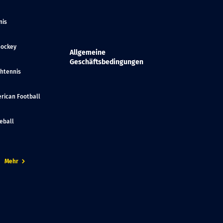
nis
hockey
Allgemeine
Geschäftsbedingungen
chtennis
rican Football
eball
Mehr