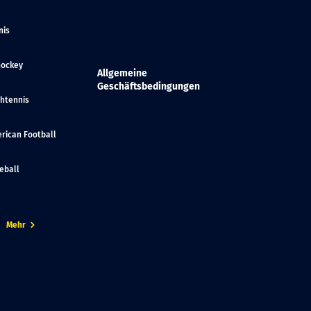
nis
hockey
Allgemeine
Geschäftsbedingungen
chtennis
rican Football
eball
Mehr