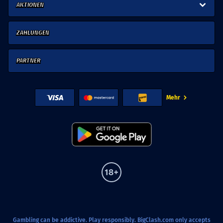
AKTIONEN
ZAHLUNGEN
PARTNER
Mehr
Gambling can be addictive. Play responsibly. BigClash.com only accepts