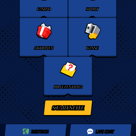
CASINO
SPORT
AKTIONEN
KASSE
HILFEZENTRUM
STARTSEITE
DEUTSCH
LIVE CHAT