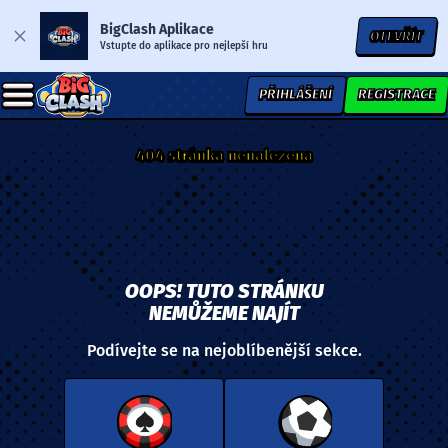
BigClash Aplikace
OTEVŘÍT
Vstupte do aplikace pro nejlepší hru
PŘIHLÁŠENÍ
REGISTRACE
404 stránka nenalezena
OOPS! TUTO STRÁNKU
NEMŮŽEME NAJÍT
Podívejte se na nejoblíbenější sekce.