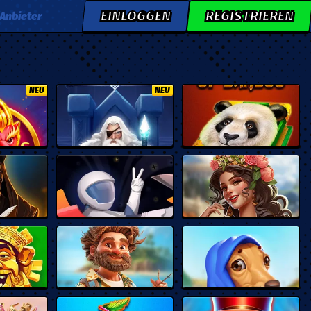
EINLOGGEN
REGISTRIEREN
 Anbieter
NEU
NEU
k
Gold of Odin
Book Of Bamboo
CosmoX
Crown of Afrodita
Fish Store
Caramelo Jackpot
Chervona Kalyna
Clown Coins