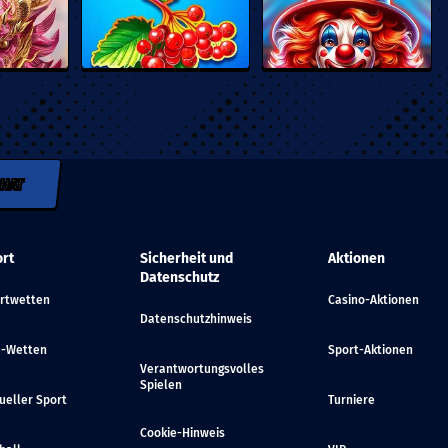
CHAT
ort
Sicherheit und
Aktionen
Datenschutz
rtwetten
Casino-Aktionen
Datenschutzhinweis
e-Wetten
Sport-Aktionen
Verantwortungsvolles
Spielen
tueller Sport
Turniere
Cookie-Hinweis