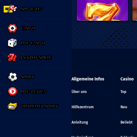
SPIN RALLY
NEW
CASINO
LIVE-CASINO
JACKPOT-SPIELE
SPORT
Allgemeine Infos
Casino
LIVE-WETTEN
Über uns
Top
VIRTUELLER SPORT
Hilfezentrum
Neu
Anleitung
Beliebt