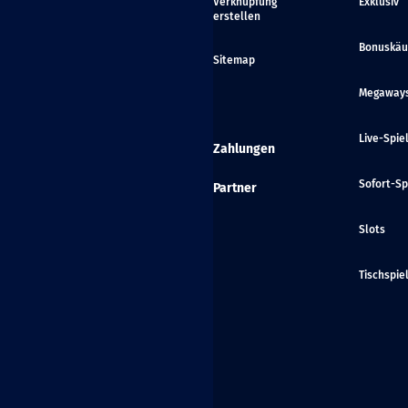
Verknüpfung
Exklusiv
erstellen
Bonuskäu
Sitemap
Megaway
Live-Spie
Zahlungen
Sofort-Sp
Partner
Slots
Tischspie