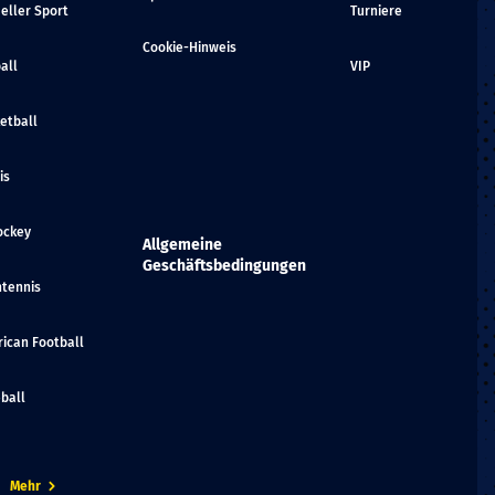
ueller Sport
Turniere
Cookie-Hinweis
all
VIP
etball
is
ockey
Allgemeine
Geschäftsbedingungen
htennis
ican Football
ball
Mehr