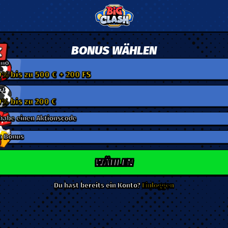
BONUS WÄHLEN
ino
% bis zu 500 € + 200 FS
rt
% bis zu 200 €
 habe einen Aktionscode
n Bonus
WÄHLEN
Du hast bereits ein Konto?
Einloggen